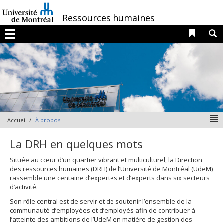
Passer
au
/
Ressources humaines
contenu
Liens 
R
Menu
N
Accueil
À propos
La DRH en quelques mots
Située au cœur d’un quartier vibrant et multiculturel, la Direction
des ressources humaines (DRH) de l’Université de Montréal (UdeM)
rassemble une centaine d’expertes et d’experts dans six secteurs
d’activité.
Son rôle central est de servir et de soutenir l’ensemble de la
communauté d’employées et d’employés afin de contribuer à
l’atteinte des ambitions de l’UdeM en matière de gestion des