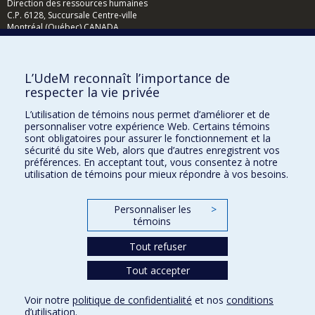
Direction des ressources humaines
C.P. 6128, Succursale Centre-ville
Montréal (Québec) CANADA
H3C 3J7
L’UdeM reconnaît l’importance de
respecter la vie privée
L’utilisation de témoins nous permet d’améliorer et de
personnaliser votre expérience Web. Certains témoins
sont obligatoires pour assurer le fonctionnement et la
sécurité du site Web, alors que d’autres enregistrent vos
préférences. En acceptant tout, vous consentez à notre
utilisation de témoins pour mieux répondre à vos besoins.
Questions ?
Complétez la
demande d'aide en ligne
.
Personnaliser les
>
témoins
Plan du site
Tout refuser
Accessibilité
Tout accepter
Confidentialité
Voir notre
politique de confidentialité
et nos
conditions
Conditions d’utilisation
d’utilisation
.