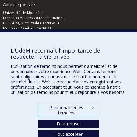
Adresse postale
Université de Montréal
Direction des ressources humaines
C.P. 6128, Succursale Centre-ville
Montréal (Québec) CANADA
H3C 3J7
L’UdeM reconnaît l’importance de
respecter la vie privée
L’utilisation de témoins nous permet d’améliorer et de
personnaliser votre expérience Web. Certains témoins
sont obligatoires pour assurer le fonctionnement et la
sécurité du site Web, alors que d’autres enregistrent vos
préférences. En acceptant tout, vous consentez à notre
utilisation de témoins pour mieux répondre à vos besoins.
Questions ?
Complétez la
demande d'aide en ligne
.
Personnaliser les
>
témoins
Plan du site
Tout refuser
Accessibilité
Tout accepter