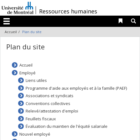
Passer
au
/
Ressources humaines
contenu
Liens 
R
Menu
Accueil
Plan du site
Plan du site
Accueil
Employé
Liens utiles
Programme d'aide aux employés et à la famille (PAEF)
Associations et syndicats
Conventions collectives
Relevé/attestation d'emploi
Feuillets fiscaux
Évaluation du maintien de l'équité salariale
Nouvel employé